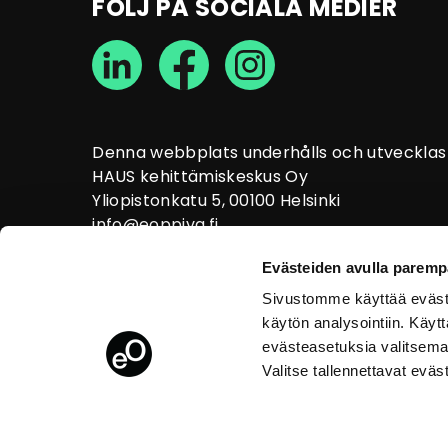
FÖLJ PÅ SOCIALA MEDIER
Denna webbplats underhålls och utvecklas 
HAUS kehittämiskeskus Oy
Yliopistonkatu 5, 00100 Helsinki
info@eoppiva.fi
Evästeiden avulla paremp
Sivustomme käyttää eväste
käytön analysointiin. Käy
evästeasetuksia valitsema
Valitse tallennettavat eväs