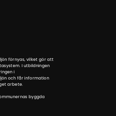
ön förnyas, vilket gör att
tasystem. I utbildningen
ingen i
jön och får information
get arbete.
på kommunernas byggda