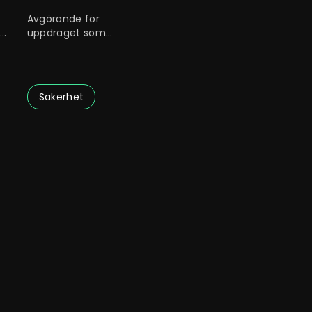
förtroendevalda
Avgörande för
uppdraget som
förtroendevald är att
säkerställa
Säkerhet