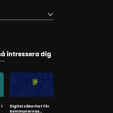
å intressera dig
 i
Digital säkerhet för
kommunernas