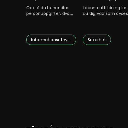
den offentliga
arkitektur
Också du behandlar
I denna utbildning lär
förvaltningen
personuppgifter, dvs.
du dig vad som avses
uppgifter om
med digital säkerhet
människor i ditt
och hur
Informationsutnyttjande
Säkerhet