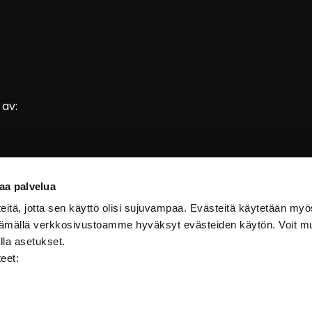
av:
aa palvelua
itä, jotta sen käyttö olisi sujuvampaa. Evästeitä käytetään myö
ttämällä verkkosivustoamme hyväksyt evästeiden käytön. Voit m
lla asetukset.
teet: