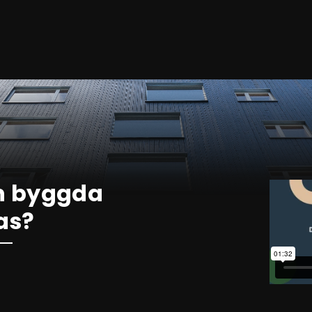
n byggda
as?