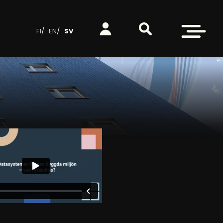
Sök på webbplatsen
Logga in
Öppna meny
FI
EN
SV