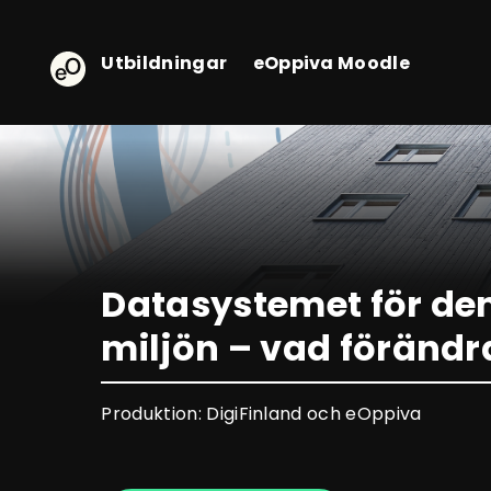
eOppiva - Till startsidan
Utbildningar
eOppiva Moodle
Datasystemet för de
miljön – vad förändr
Produktion: DigiFinland och eOppiva