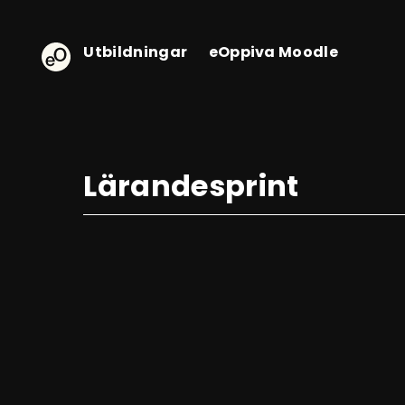
eOppiva - Till startsidan
Utbildningar
eOppiva Moodle
Lärandesprint