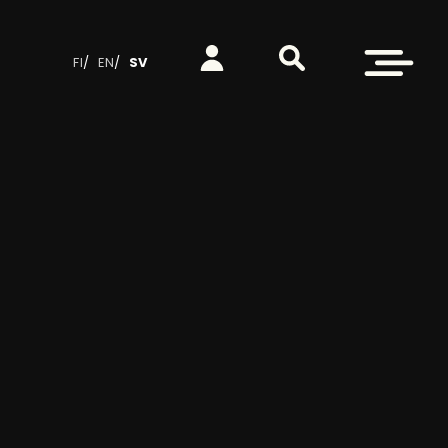
Sök på webbplatsen
Logga in
Öppna meny
FI
EN
SV