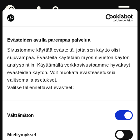
eOppiva - Till startsidan
Logga in
Sök på webbplatsen
Öppna me
Lantmäteriverket
Evästeiden avulla parempaa palvelua
Sivustomme käyttää evästeitä, jotta sen käyttö olisi
sujuvampaa. Evästeitä käytetään myös sivuston käytön
analysointiin. Käyttämällä verkkosivustoamme hyväksyt
evästeiden käytön. Voit muokata evästeasetuksia
valitsemalla asetukset.
Valitse tallennettavat evästeet:
Suostumuksen
Välttämätön
valinta
FÖLJ PÅ SOCIALA MEDIER
Mieltymykset