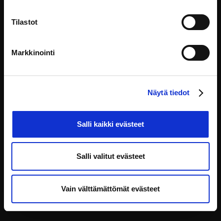
Tilastot
Denna webbplats underhålls och utvecklas av:
Markkinointi
HAUS kehittämiskeskus Oy
Yliopistonkatu 5, 00100 Helsinki
info@eoppiva.fi
Näytä tiedot
Salli kaikki evästeet
Salli valitut evästeet
Integritetspolicy
FAQ
Tillgänglighetsförklaring
Vain välttämättömät evästeet