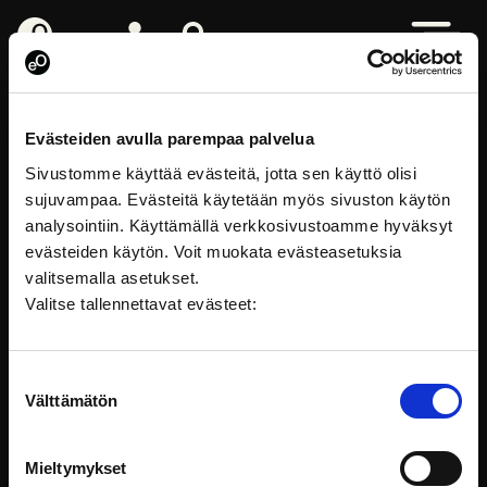
eOppiva - Till startsidan
Logga in
Sök på webbplatsen
Öppna me
Människocentrering
Evästeiden avulla parempaa palvelua
Sivustomme käyttää evästeitä, jotta sen käyttö olisi
sujuvampaa. Evästeitä käytetään myös sivuston käytön
analysointiin. Käyttämällä verkkosivustoamme hyväksyt
evästeiden käytön. Voit muokata evästeasetuksia
valitsemalla asetukset.
Valitse tallennettavat evästeet:
Suostumuksen
Välttämätön
valinta
FÖLJ PÅ SOCIALA MEDIER
Mieltymykset