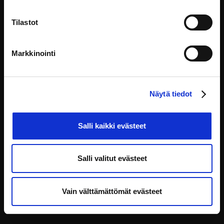
Tilastot
Denna webbplats underhålls och utvecklas av:
Markkinointi
HAUS kehittämiskeskus Oy
Yliopistonkatu 5, 00100 Helsinki
info@eoppiva.fi
Näytä tiedot
Salli kaikki evästeet
Salli valitut evästeet
Integritetspolicy
FAQ
Tillgänglighetsförklaring
Vain välttämättömät evästeet