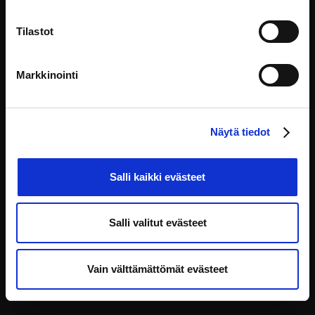
Tilastot
Denna webbplats underhålls och utvecklas av:
Markkinointi
HAUS kehittämiskeskus Oy
Yliopistonkatu 5, 00100 Helsinki
info@eoppiva.fi
Näytä tiedot
Salli kaikki evästeet
Salli valitut evästeet
Integritetspolicy
FAQ
Tillgänglighetsförklaring
Vain välttämättömät evästeet