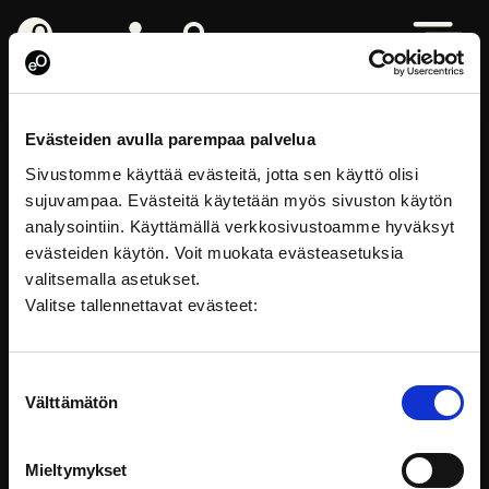
eOppiva - Till startsidan
Logga in
Sök på webbplatsen
Öppna me
Lärande
Evästeiden avulla parempaa palvelua
Sivustomme käyttää evästeitä, jotta sen käyttö olisi
sujuvampaa. Evästeitä käytetään myös sivuston käytön
analysointiin. Käyttämällä verkkosivustoamme hyväksyt
evästeiden käytön. Voit muokata evästeasetuksia
valitsemalla asetukset.
Valitse tallennettavat evästeet:
Suostumuksen
Välttämätön
valinta
FÖLJ PÅ SOCIALA MEDIER
Mieltymykset