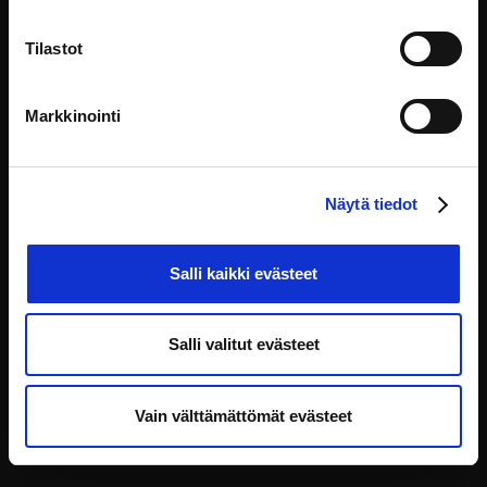
Tilastot
Denna webbplats underhålls och utvecklas av:
Markkinointi
HAUS kehittämiskeskus Oy
Yliopistonkatu 5, 00100 Helsinki
info@eoppiva.fi
Näytä tiedot
Salli kaikki evästeet
Salli valitut evästeet
Integritetspolicy
FAQ
Tillgänglighetsförklaring
Vain välttämättömät evästeet