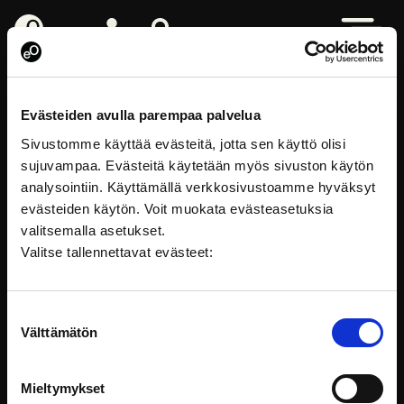
eOppiva - Till startsidan
Logga in
Sök på webbplatsen
Öppna me
Diakonissanstalten
Evästeiden avulla parempaa palvelua
Sivustomme käyttää evästeitä, jotta sen käyttö olisi
sujuvampaa. Evästeitä käytetään myös sivuston käytön
analysointiin. Käyttämällä verkkosivustoamme hyväksyt
evästeiden käytön. Voit muokata evästeasetuksia
valitsemalla asetukset.
Valitse tallennettavat evästeet:
Suostumuksen
Välttämätön
valinta
FÖLJ PÅ SOCIALA MEDIER
Mieltymykset