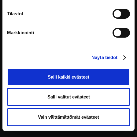
Tilastot
Denna webbplats underhålls och utvecklas av:
Markkinointi
HAUS kehittämiskeskus Oy
Yliopistonkatu 5, 00100 Helsinki
info@eoppiva.fi
Näytä tiedot
Salli kaikki evästeet
Salli valitut evästeet
Integritetspolicy
FAQ
Tillgänglighetsförklaring
Vain välttämättömät evästeet