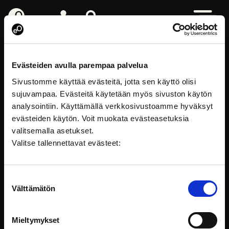
eOppiva - Till startsidan
Logga in
Sök på webbplatsen
Öppna me
Centralkriminalpolisen
Evästeiden avulla parempaa palvelua
Sivustomme käyttää evästeitä, jotta sen käyttö olisi
sujuvampaa. Evästeitä käytetään myös sivuston käytön
analysointiin. Käyttämällä verkkosivustoamme hyväksyt
evästeiden käytön. Voit muokata evästeasetuksia
valitsemalla asetukset.
Valitse tallennettavat evästeet:
Suostumuksen
Välttämätön
valinta
FÖLJ PÅ SOCIALA MEDIER
Mieltymykset