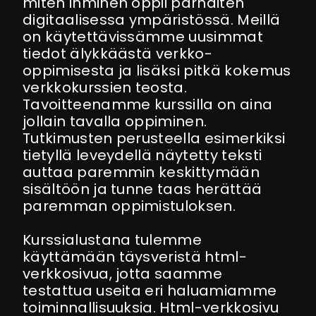
miten ihminen oppii parhaiten
digitaalisessa ympäristössä. Meillä
on käytettävissämme uusimmat
tiedot älykkäästä verkko-
oppimisesta ja lisäksi pitkä kokemus
verkkokurssien teosta.
Tavoitteenamme kurssilla on aina
jollain tavalla oppiminen.
Tutkimusten perusteella esimerkiksi
tietyllä leveydellä näytetty teksti
auttaa paremmin keskittymään
sisältöön ja tunne taas herättää
paremman oppimistuloksen.
Kurssialustana tulemme
käyttämään täysveristä html-
verkkosivua, jotta saamme
testattua useita eri haluamiamme
toiminnallisuuksia. Html-verkkosivu