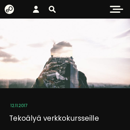
eOppiva - Etusivulle
Kirjaudu
Etsi sivustolta
Avaa valikk
12.11.2017
Tekoälyä verkkokursseille