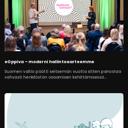
eOppiva – moderni hallintoaarteemme
Suomen valtio päätti seitsemän vuotta sitten panostaa
vahvasti henkilöstön osaamisen kehittämisessä
digitaaliseen oppimiseen. Siitä syntyi…