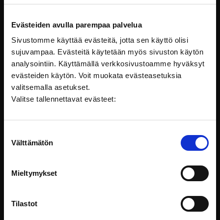
kokeilukiihdyttämöön
, jossa D9,
Suomidigi, Kokeileva Suomi ja Työ 2.0
Evästeiden avulla parempaa palvelua
sparraavat meitä seuraavan neljän
Sivustomme käyttää evästeitä, jotta sen käyttö olisi
kuukauden ajan.
Mentoreiksi on
sujuvampaa. Evästeitä käytetään myös sivuston käytön
lupautunut iso liuta vaikuttajia.
analysointiin. Käyttämällä verkkosivustoamme hyväksyt
Olemme erittäin iloisia
evästeiden käytön. Voit muokata evästeasetuksia
kertoessamme, että
valitsemalla asetukset.
tekoälypilottimme mentoriksi on
Valitse tallennettavat evästeet:
lupautunut oppimisen
sanansaattaja “Mighty Eagle” eli
Peter Vesterbacka.
Suostumuksen
Välttämätön
valinta
Kokeilukiihdyttämössä on mukana 18
tiimiä. Tämä on ensimmäinen kerta
kun kiihdyttämö järjestetään
Mieltymykset
pelkästään valtion toimijoille.
Luonnollisesti olemme tästä erittäin
Tilastot
innoissamme! Tekoälypohjaisesta