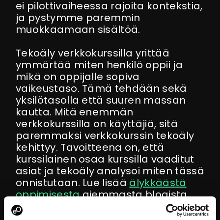
ei pilottivaiheessa rajoita kontekstia,
ja pystymme paremmin
muokkaamaan sisältöä.
Tekoäly verkkokurssilla yrittää
ymmärtää miten henkilö oppii ja
mikä on oppijalle sopiva
vaikeustaso. Tämä tehdään sekä
yksilötasolla että suuren massan
kautta. Mitä enemmän
verkkokurssilla on käyttäjiä, sitä
paremmaksi verkkokurssin tekoäly
kehittyy. Tavoitteena on, että
kurssilainen osaa kurssilla vaaditut
asiat ja tekoäly analysoi miten tässä
onnistutaan. Lue lisää
älykkäästä
oppimisesta
aiemmasta blogista.
Pääsimme pilottikurssin kanssa