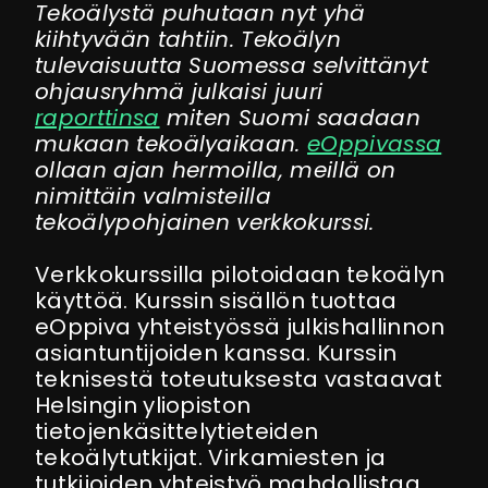
Tekoälystä puhutaan nyt yhä
kiihtyvään tahtiin.
Tekoälyn
tulevaisuutta Suomessa selvittänyt
ohjausryhmä
julkaisi juuri
raporttinsa
miten Suomi saadaan
mukaan tekoälyaikaan.
eOppivassa
ollaan ajan hermoilla, meillä on
nimittäin valmisteilla
tekoälypohjainen verkkokurssi.
Verkkokurssilla pilotoidaan tekoälyn
käyttöä. Kurssin sisällön tuottaa
eOppiva yhteistyössä julkishallinnon
asiantuntijoiden kanssa. Kurssin
teknisestä toteutuksesta vastaavat
Helsingin yliopiston
tietojenkäsittelytieteiden
tekoälytutkijat. Virkamiesten ja
tutkijoiden yhteistyö mahdollistaa