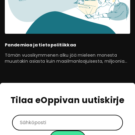
Pandemiaa ja tietopolitiikkaa
Tämän vuosikymmenen alku jää mieleen monesta
muustakin asiasta kuin maailmanlaajuisesta, miljoonia
ihmisiä ravistelleesta pandemiasta. Ainakin,…
Tilaa eOppivan uutiskirje