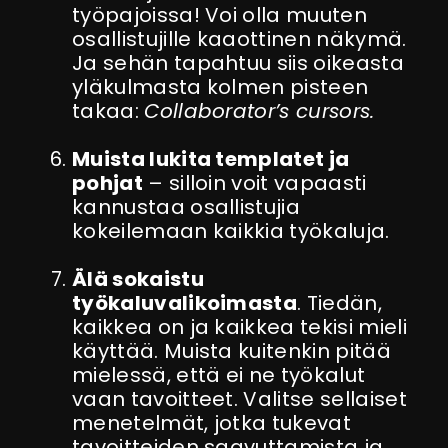
työpajoissa! Voi olla muuten
osallistujille kaaottinen näkymä.
Ja sehän tapahtuu siis oikeasta
yläkulmasta kolmen pisteen
takaa:
Collaborator’s cursors.
Muista lukita templatet ja
pohjat
– silloin voit vapaasti
kannustaa osallistujia
kokeilemaan kaikkia työkaluja.
Älä sokaistu
työkaluvalikoimasta
. Tiedän,
kaikkea on ja kaikkea tekisi mieli
käyttää. Muista kuitenkin pitää
mielessä, että ei ne työkalut
vaan tavoitteet. Valitse sellaiset
menetelmät, jotka tukevat
tavoitteiden saavuttamista ja