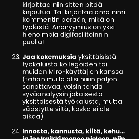
kirjoittaa niin sitten pitää
kirjautua. Tai kirjoittaa oma nimi
kommentin perään, mikä on
työlästä. Anonyymius on yksi
hienoimpia digifasilitoinnin
puolia!
Jaa kokemuksia
yksittäisistä
työkaluista kollegoiden tai
muiden Miro-käyttäjien kanssa
(tähän mulla olisi niiiiin paljon
sanottavaa, voisin tehdä
syväanalyysin jokaisesta
yksittäisestä työkalusta, mutta
säästytte siltä, koska ei ole
aikaa).
Innosta, kannusta, kiitä, kehu…
ja jos kaikki menee pieleen, niin