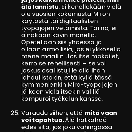
älä lannistu
. Ei kenellekään vielä
ole vuosien kokemusta Miron
käytöstä tai digitaalisten
työpajojen vetämistä. Tai no, ei
ainakaan kovin monella.
Opetellaan siis yhdessä ja
ollaan armollisia, jos ei ykkösellä
mene maaliin. Jos itse mokailet,
kerro se rehellisesti – se voi
joskus osallistujille olla ihan
lohdullistakin, että kyllä tässä
kymmenienkin Miro-työpajojen
jälkeen vielä itsekin välillä
kompuroi työkalun kanssa.
Varaudu siihen, että
mitä vaan
voi tapahtua.
Älä hätkähdä
edes sitä, jos joku vahingossa