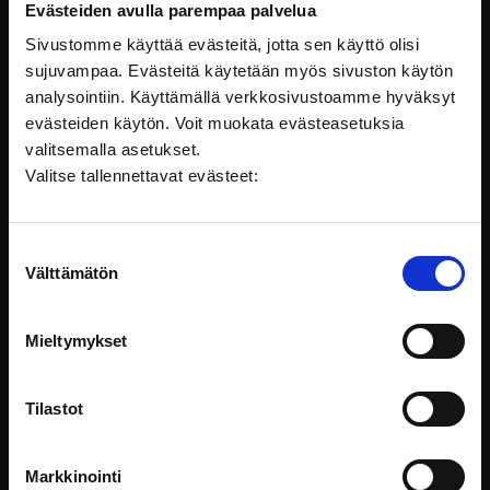
kysymykseesi, esim. Ne kenen
Evästeiden avulla parempaa palvelua
mielestä Miron käyttö on
Sivustomme käyttää evästeitä, jotta sen käyttö olisi
helppoa, kirjoittakaa chattiin HEP
sujuvampaa. Evästeitä käytetään myös sivuston käytön
tms.
analysointiin. Käyttämällä verkkosivustoamme hyväksyt
evästeiden käytön. Voit muokata evästeasetuksia
Osallistujanäkymä.
Jos operoit
valitsemalla asetukset.
tiimi-lisenssillä, sinun näkymäsi
Valitse tallennettavat evästeet:
on vähän erilainen kuin
kirjautumattomien osallistujien.
Pidä se mielessä ja testaa välillä
Suostumuksen
osallistuja-näkymää.
Välttämätön
valinta
Äänestäminen:
Mieltymykset
Äänestystoiminnon ääntenlasku
saattaa kestää ja tulokset
latautua hitaasti osalle
Tilastot
käyttäjistä. Ota lopputuloksesta
ruutukaappaus ja jaa taululle
samantien. Silloin se näkyy
Markkinointi