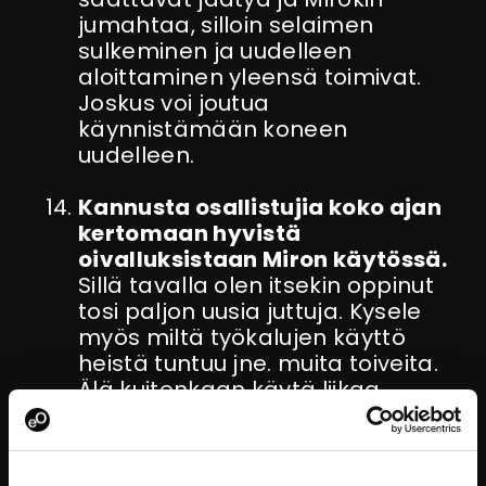
jumahtaa, silloin selaimen
sulkeminen ja uudelleen
aloittaminen yleensä toimivat.
Joskus voi joutua
käynnistämään koneen
uudelleen.
Kannusta osallistujia koko ajan
kertomaan hyvistä
oivalluksistaan Miron käytössä.
Sillä tavalla olen itsekin oppinut
tosi paljon uusia juttuja. Kysele
myös miltä työkalujen käyttö
heistä tuntuu jne. muita toiveita.
Älä kuitenkaan käytä liikaa
avoimia kysymyksiä, vaan kerro
selkeästi miten haluat
osallistujien vastaavan