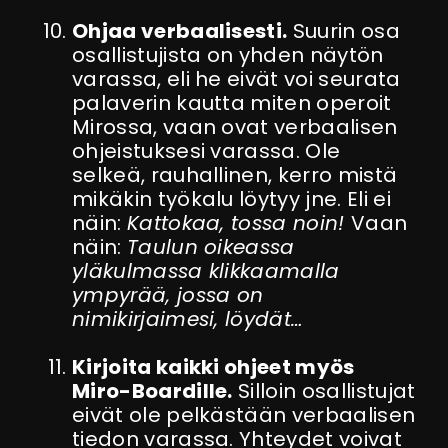
Ohjaa verbaalisesti.
Suurin osa
osallistujista on yhden näytön
varassa, eli he eivät voi seurata
palaverin kautta miten operoit
Mirossa, vaan ovat verbaalisen
ohjeistuksesi varassa. Ole
selkeä, rauhallinen, kerro mistä
mikäkin työkalu löytyy jne. Eli ei
näin:
Kattokaa, tossa noin!
Vaan
näin:
Taulun oikeassa
yläkulmassa klikkaamalla
ympyrää, jossa on
nimikirjaimesi, löydät…
Kirjoita kaikki ohjeet myös
Miro-Boardille.
Silloin osallistujat
eivät ole pelkästään verbaalisen
tiedon varassa. Yhteydet voivat