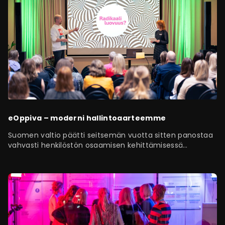
eOppiva – moderni hallintoaarteemme
Suomen valtio päätti seitsemän vuotta sitten panostaa
vahvasti henkilöstön osaamisen kehittämisessä
digitaaliseen oppimiseen. Siitä syntyi…