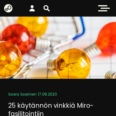
eOppiva - Etusivulle
Kirjaudu
Etsi sivustolta
Avaa valikk
Saara Saarinen
17.08.2020
25 käytännön vinkkiä Miro-
fasilitointiin