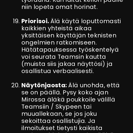
niin lopeta omat horinat.
Priorisoi.
Älä käytä loputtomasti
kaikkien yhteistä aikaa
yksittäisen käyttäjän teknisten
ongelmien ratkomiseen.
Hätätapauksessa työskentelyä
voi seurata Teamsin kautta
(muista siis jakaa näyttösi) ja
osallistua verbaalisesti.
Näytönjaosta:
Älä unohda, että
se on päällä. Pysy koko ajan
Mirossa äläkä poukkoile välillä
Teamsiin / Skypeen tai
muuallekaan, se jos joku
sekoittaa osallistujia. Ja
ilmoitukset tietysti kaikista