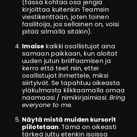
(tässä kohtaa osa jengiä
kirjoittaa kuitenkin Teamsin
viestikenttään, joten toinen
fasilitoija, jos sellainen on, voisi
pitää silmällä sitäkin).
Imaise
kaikki osallistujat aina
samaan paikkaan, kun aloitat
uuden jutun briiffaamisen ja
kerro että teet niin, ettei
osallistujat ihmettele, miksi
siirtyivät. Se tapahtuu oikeasta
yläkulmasta klikkaamalla omaa
naamaasi / nimikirjaimiasi:
Bring
everyone to me.
Näytä mistä muiden kursorit
piilotetaan
. Tämä on oikeasti
tärkeä juttu etenkin isoissa