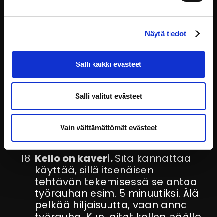
varmasti kaikille osallistujille ja
jää kivasti talteen. Äänestyksistä
on muuten paljon vaihtoehtoja;
Näytä tiedot
tutki niitä ja mieti mikä sopii
parhaiten tilanteeseen.
Salli kaikki evästeet
Käytä Notesia.
Miron
tekstityökalut Boardilla eivät ole
Salli valitut evästeet
maailman parhaat, joten ohjeet
ja muistiinpanot kannattaa
tehdä Notes-työkalulla, joka
Vain välttämättömät evästeet
löytyy oikeasta yläkulmasta.
Kello on kaveri.
Sitä kannattaa
käyttää, sillä itsenäisen
tehtävän tekemisessä se antaa
työrauhan esim. 5 minuutiksi. Älä
pelkää hiljaisuutta, vaan anna
työrauha. Kun laitat kellon päälle