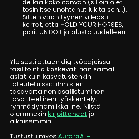
dellaa koko canvan (silloin olet
tosin itse unohtanut lukita sen…).
Sitten vaan tyynen viileästi
kerrot, että HOLD YOUR HORSES,
parit UNDO:t ja alusta uudelleen.
Yleisesti ottaen digityöpajoissa
fasilitointia koskevat ihan samat
asiat kuin kasvotustenkin
toteutetuissa: ihmisten
tasavertainen osallistuminen,
tavoitteellinen työskentely,
ryhmädynamiikka jne. Niistä
olemmekin
kirjoittaneet
jo
aikaisemmin.
Tustustu myös
AuroraAI -