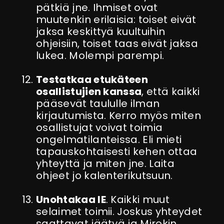
pätkiä jne. Ihmiset ovat
muutenkin erilaisia: toiset eivät
jaksa keskittyä kuultuihin
ohjeisiin, toiset taas eivät jaksa
lukea. Molempi parempi.
Testatkaa etukäteen
osallistujien kanssa
, että kaikki
pääsevät taululle ilman
kirjautumista. Kerro myös miten
osallistujat voivat toimia
ongelmatilanteissa. Eli mieti
tapauskohtaisesti kehen ottaa
yhteyttä ja miten jne. Laita
ohjeet jo kalenterikutsuun.
Unohtakaa IE
. Kaikki muut
selaimet toimii. Joskus yhteydet
saattavat jäätyä ja Mirokin