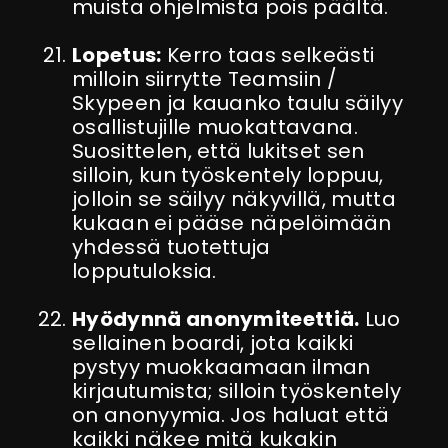
muista ohjelmista pois päältä.
Lopetus:
Kerro taas selkeästi
milloin siirrytte Teamsiin /
Skypeen ja kauanko taulu säilyy
osallistujille muokattavana.
Suosittelen, että lukitset sen
silloin, kun työskentely loppuu,
jolloin se säilyy näkyvillä, mutta
kukaan ei pääse näpelöimään
yhdessä tuotettuja
lopputuloksia.
Hyödynnä anonymiteettiä.
Luo
sellainen boardi, jota kaikki
pystyy muokkaamaan ilman
kirjautumista; silloin työskentely
on anonyymia. Jos haluat että
kaikki näkee mitä kukakin