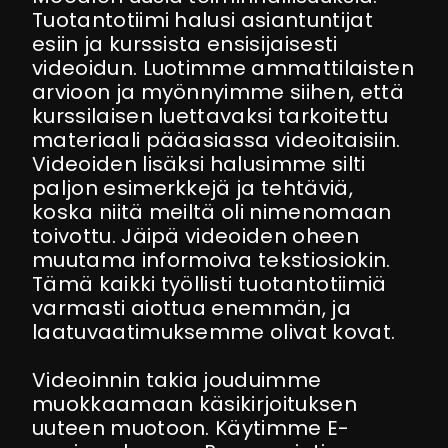
Tuotantotiimi halusi asiantuntijat
esiin ja kurssista ensisijaisesti
videoidun. Luotimme ammattilaisten
arvioon ja myönnyimme siihen, että
kurssilaisen luettavaksi tarkoitettu
materiaali pääasiassa videoitaisiin.
Videoiden lisäksi halusimme silti
paljon esimerkkejä ja tehtäviä,
koska niitä meiltä oli nimenomaan
toivottu. Jäipä videoiden oheen
muutama informoiva tekstiosiokin.
Tämä kaikki työllisti tuotantotiimiä
varmasti aiottua enemmän, ja
laatuvaatimuksemme olivat kovat.
Videoinnin takia jouduimme
muokkaamaan käsikirjoituksen
uuteen muotoon. Käytimme E-