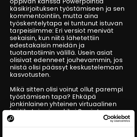
oppivan kanssa Powerpointia
käsikirjoituksen työstämiseen ja sen
kommentointiin, mutta aina
työskentelytapa ei tuntunut istuvan
tarpeisiimme: Eri versiot menivät
sekaisin, kun niitä lähetettiin
edestakaisin meidän ja
tuotantotiimin välillä. Usein asiat
olisivat edenneet jouhevammin, jos
niistä olisi päässyt keskustelemaan
kasvotusten.
Mikä sitten olisi voinut ollut parempi
työstämisen tapa? Ehkäpä
jonkinlainen yhteinen virtuaalinen
työtila tai esimerkiksi Prezi. Ja
useampia työpajoja, eli vähemmän
sähköposteja ja Powerpointin
pallottelua, enemmän keskustelua