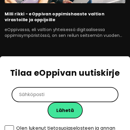
Milli rikki - eOppivan oppimishaaste valtion
virastoille ja oppijoille
eOppivassa, eli valtion yhteisessä digitaalisessa
oppimisympäristössä, on sen reilun seitsemän vuoden
elinkaaren aikana tehty huimat…
Tilaa eOppivan uutiskirje
Olen lukenut
tietosuojaselosteen
ja annan