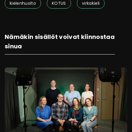
kielenhuolto
KOTUS
virkakieli
Nämäkin sisällöt voivat kiinnostaa
sinua