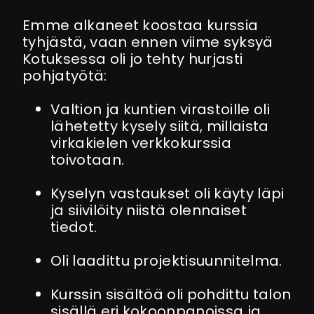
Emme alkaneet koostaa kurssia
tyhjästä, vaan ennen viime syksyä
Kotuksessa oli jo tehty hurjasti
pohjatyötä:
Valtion ja kuntien virastoille oli
lähetetty kysely siitä, millaista
virkakielen verkkokurssia
toivotaan.
Kyselyn vastaukset oli käyty läpi
ja siivilöity niistä olennaiset
tiedot.
Oli laadittu projektisuunnitelma.
Kurssin sisältöä oli pohdittu talon
sisällä eri kokoonpanoissa ja