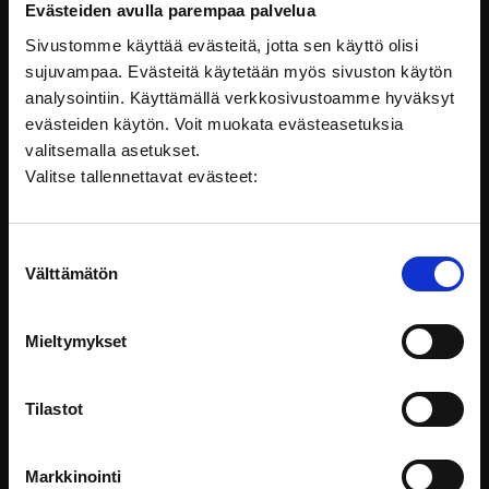
kasvokkain.
Evästeiden avulla parempaa palvelua
Sivustomme käyttää evästeitä, jotta sen käyttö olisi
Kamera käy
sujuvampaa. Evästeitä käytetään myös sivuston käytön
analysointiin. Käyttämällä verkkosivustoamme hyväksyt
evästeiden käytön. Voit muokata evästeasetuksia
Videointi kauhistutti etukäteen
valitsemalla asetukset.
kasvotonta virkanaista: miten
Valitse tallennettavat evästeet:
saisimme sanomamme muotoiltua
riittävän selkeästi ja täsmällisesti
Suostumuksen
niin, että kaikki suunniteltu sisältö
Välttämätön
valinta
pysyisi matkassa. Kyllähän siinä
ongelmia olikin. Uusi
käsikirjoituksemme osoittautui
Mieltymykset
videointisessiossa aivan liian pitkäksi
ja seikkaperäiseksi. Vaihtoehtoina oli
Tilastot
lyhentää ja kirjoittaa tekstejä
uudelleen samalla kun materiaalia
kuvattiin tai lukea teksti paperista.
Markkinointi