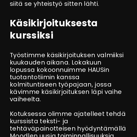
siitä se yhteistyö sitten lähti.
Käsikirjoituksesta
kurssiksi
Työstimme käsikirjoituksen valmiiksi
kuukauden aikana. Lokakuun
lopussa kokoonnuimme HAUSin
tuotantotiimin kanssa
kolmituntiseen työpajaan, jossa
kävimme käsikirjoituksen läpi vaihe
vaiheelta.
Kotuksessa olimme ajatelleet tehdä
kurssista teksti- ja
tehtäväpainotteisen hyödyntämällä
Moodlen uusia toiminnallisuuksia.