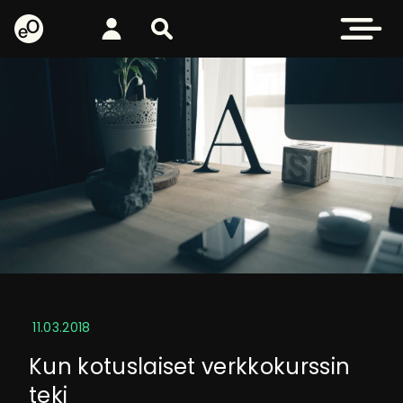
eOppiva - Etusivulle
Kirjaudu
Etsi sivustolta
Avaa valikk
11.03.2018
Kun kotuslaiset verkkokurssin
teki