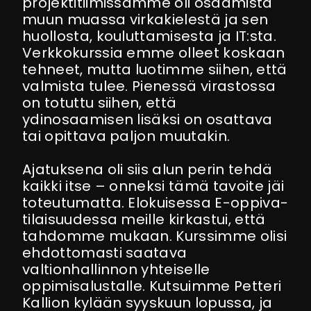
projektitiimissämme oli osaamista
muun muassa virkakielestä ja sen
huollosta, kouluttamisesta ja IT:sta.
Verkkokurssia emme olleet koskaan
tehneet, mutta luotimme siihen, että
valmista tulee. Pienessä virastossa
on totuttu siihen, että
ydinosaamisen lisäksi on osattava
tai opittava paljon muutakin.
Ajatuksena oli siis alun perin tehdä
kaikki itse – onneksi tämä tavoite jäi
toteutumatta. Elokuisessa E-oppiva-
tilaisuudessa meille kirkastui, että
tahdomme mukaan. Kurssimme olisi
ehdottomasti saatava
valtionhallinnon yhteiselle
oppimisalustalle. Kutsuimme Petteri
Kallion kylään syyskuun lopussa, ja