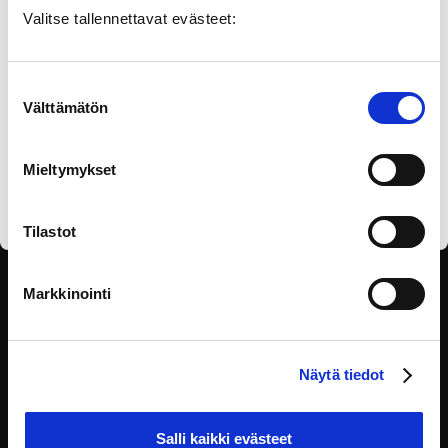
Valitse tallennettavat evästeet:
Suostumuksen
Välttämätön
valinta
Olen lukenut
tietosuojaselosteen
ja annan
Mieltymykset
suostumukseni tietojen käsittelyyn.
Tilastot
SEURAA SOSIAALISESSA
Markkinointi
MEDIASSA
Näytä tiedot
Salli kaikki evästeet