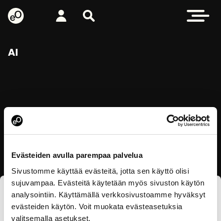
eOppiva - Etusivulle
Kirjaudu
Etsi sivustolta
Avaa valikk
AI
Evästeiden avulla parempaa palvelua
Sivustomme käyttää evästeitä, jotta sen käyttö olisi
sujuvampaa. Evästeitä käytetään myös sivuston käytön
analysointiin. Käyttämällä verkkosivustoamme hyväksyt
Tilaa eOppivan uutiskirje
evästeiden käytön. Voit muokata evästeasetuksia
valitsemalla asetukset.