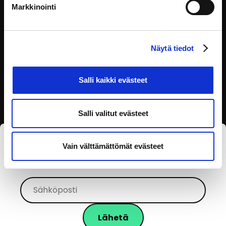
Johdanto virkamiesetiikkaan
Markkinointi
Johdanto virkamiesetiikkaan -koulutuksessa opit
tunnistamaan keskeisimmät
Töissä valtiolla
Näytä tiedot
Salli kaikki evästeet
Salli valitut evästeet
Vain välttämättömät evästeet
Tilaa eOppivan uutiskirje