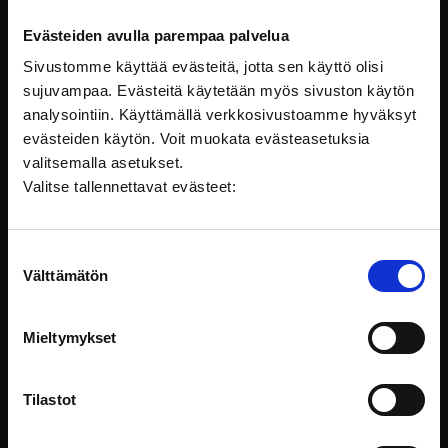
Evästeiden avulla parempaa palvelua
Sivustomme käyttää evästeitä, jotta sen käyttö olisi
Nämäkin koulutukset voisivat
sujuvampaa. Evästeitä käytetään myös sivuston käytön
kiinnostaa sinua
analysointiin. Käyttämällä verkkosivustoamme hyväksyt
evästeiden käytön. Voit muokata evästeasetuksia
valitsemalla asetukset.
Valitse tallennettavat evästeet:
Suostumuksen
Välttämätön
valinta
Mieltymykset
Tilastot