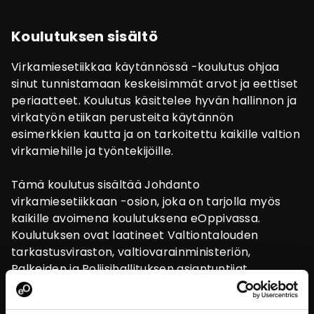
Koulutuksen sisältö
Virkamiesetiikkaa käytännössä -koulutus ohjaa
sinut tunnistamaan keskeisimmät arvot ja eettiset
periaatteet. Koulutus käsittelee hyvän hallinnon ja
virkatyön etiikan perusteita käytännön
esimerkkien kautta ja on tarkoitettu kaikille valtion
virkamiehille ja työntekijöille.
Tämä koulutus sisältää Johdanto
virkamiesetiikkaan -osion, joka on tarjolla myös
kaikille avoimena koulutuksena eOppivassa.
Koulutuksen ovat laatineet Valtiontalouden
tarkastusviraston, valtiovarainministeriön,
Palkeiden ja Poliisihallituksen asiantuntijat.
Mitä opin?