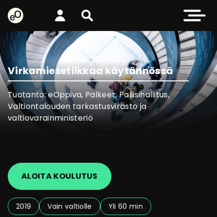
eOppiva - Etusivulle
Kirjaudu
Etsi sivustolta
Avaa valikk
Virkamiesetiikkaa käytännössä
Tuotanto: eOppiva, Palkeet, Poliisihallitus,
Valtiontalouden tarkastusvirasto ja
valtiovarainministeriö
ALOITA KOULUTUS
2019
Vain valtiolle
Yli 60 min