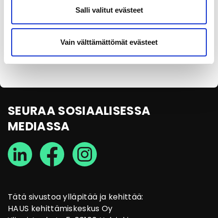
Salli valitut evästeet
Olen lukenut
tietosuojaselosteen
ja annan
Vain välttämättömät evästeet
suostumukseni tietojen käsittelyyn.
SEURAA SOSIAALISESSA
MEDIASSA
Tätä sivustoa ylläpitää ja kehittää:
HAUS kehittämiskeskus Oy