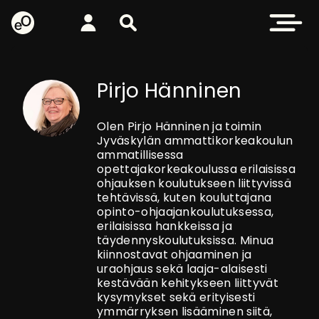
eOppiva - Etusivulle
Kirjaudu
Etsi sivustolta
Avaa valikk
Pirjo Hänninen
Olen Pirjo Hänninen ja toimin
Jyväskylän ammattikorkeakoulun
ammatillisessa
opettajakorkeakoulussa erilaisissa
ohjauksen koulutukseen liittyvissä
tehtävissä, kuten kouluttajana
opinto-ohjaajankoulutuksessa,
erilaisissa hankkeissa ja
täydennyskoulutuksissa. Minua
kiinnostavat ohjaaminen ja
uraohjaus sekä laaja-alaisesti
kestävään kehitykseen liittyvät
kysymykset sekä erityisesti
ymmärryksen lisääminen siitä,