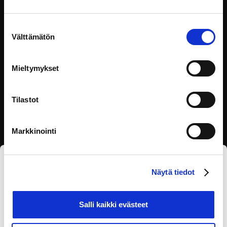
Suostumuksen
Ohjauksella kestävään tulevaisuuteen
Välttämätön
valinta
Tulevaisuutta tehdään tänään. Kestävän kehityksen
tavoitteiden
Mieltymykset
Yhteiskunta
Tilastot
Markkinointi
Tilaa eOppivan uutiskirje
Näytä tiedot
Salli kaikki evästeet