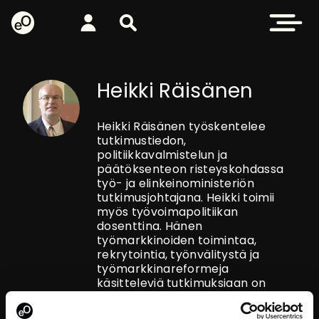
eOppiva - Etusivulle
Kirjaudu
Etsi sivustolta
Avaa valikk
Heikki Räisänen
Heikki Räisänen työskentelee
tutkimustiedon,
politiikkavalmistelun ja
päätöksenteon risteyskohdassa
työ- ja elinkeinoministeriön
tutkimusjohtajana. Heikki toimii
myös työvoimapolitiikan
dosenttina. Hänen
työmarkkinoiden toimintaa,
rekrytointia, työnvälitystä ja
työmarkkinareformeja
käsitteleviä tutkimuksiaan on
julkaistu useissa maissa. Heikki
innostuu uusista kauniista