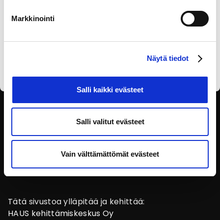
Markkinointi
Olen lukenut
tietosuojaselosteen
ja annan
suostumukseni tietojen käsittelyyn.
Näytä tiedot
Salli kaikki evästeet
SEURAA SOSIAALISESSA
Salli valitut evästeet
MEDIASSA
Vain välttämättömät evästeet
Tätä sivustoa ylläpitää ja kehittää:
HAUS kehittämiskeskus Oy