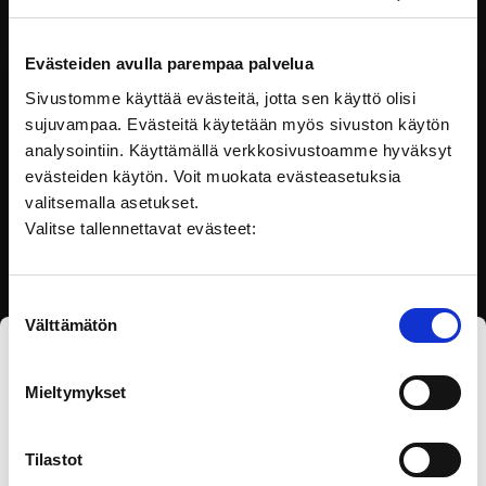
datoista, uusista
menetelmäsovelluksista ja uuden
oppimisesta. Kuten tutkimuksen,
Evästeiden avulla parempaa palvelua
monen muunkin työn laatu
paranee yhteistyössä. Heikki
Sivustomme käyttää evästeitä, jotta sen käyttö olisi
toimii TEM:n julkaiseman
sujuvampaa. Evästeitä käytetään myös sivuston käytön
Työpoliittisen aikakauskirjan
analysointiin. Käyttämällä verkkosivustoamme hyväksyt
päätoimittajana.
evästeiden käytön. Voit muokata evästeasetuksia
valitsemalla asetukset.
Valitse tallennettavat evästeet:
Suostumuksen
Välttämätön
valinta
Tilaa eOppivan uutiskirje
Mieltymykset
Tilastot