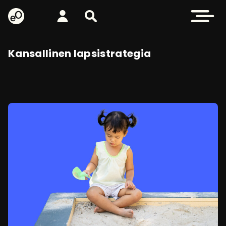
eOppiva - Etusivulle
Kirjaudu
Etsi sivustolta
Avaa valikk
Kansallinen lapsistrategia