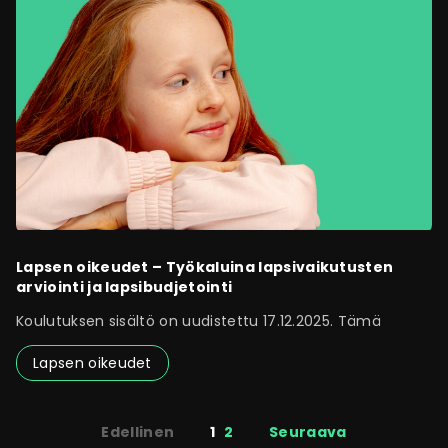
Lapsen oikeudet – Työkaluina lapsivaikutusten
arviointi ja lapsibudjetointi
Koulutuksen sisältö on uudistettu 17.12.2025. Tämä
Lapsen oikeudet
Sivutus
Edellinen
1
2
Seuraava