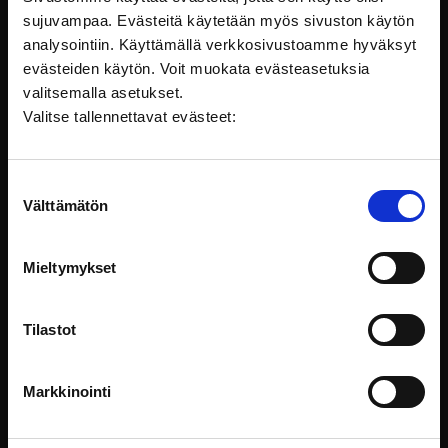
sujuvampaa. Evästeitä käytetään myös sivuston käytön
analysointiin. Käyttämällä verkkosivustoamme hyväksyt
evästeiden käytön. Voit muokata evästeasetuksia
valitsemalla asetukset.
Lapsen oikeudet terveydenhuollossa - Lapsi
Valitse tallennettavat evästeet:
potilaana
Tämä koulutus on osa lapsistrategian
Suostumuksen
koulutuskokonaisuutta. Koulutuksessa
Välttämätön
valinta
Lapsen oikeudet
Mieltymykset
Tilastot
Markkinointi