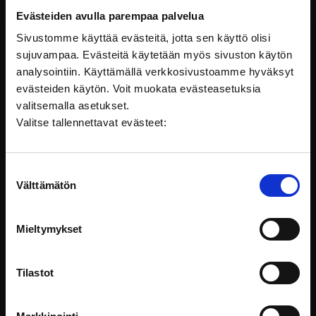
Evästeiden avulla parempaa palvelua
Sivustomme käyttää evästeitä, jotta sen käyttö olisi
sujuvampaa. Evästeitä käytetään myös sivuston käytön
analysointiin. Käyttämällä verkkosivustoamme hyväksyt
evästeiden käytön. Voit muokata evästeasetuksia
valitsemalla asetukset.
Valitse tallennettavat evästeet:
Lapsen oikeudet - nuori oikeudenkäynnissä
Suostumuksen
Tästä koulutuksesta saat yleiskuvan nuoren oikeuksista
Välttämätön
valinta
ja asemasta
Lapsen oikeudet
Mieltymykset
Tilastot