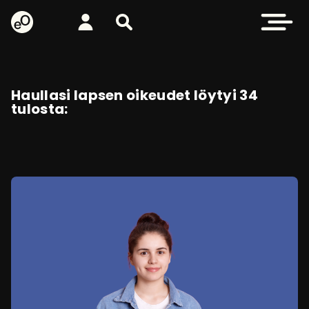
eOppiva - Etusivulle
Kirjaudu
Etsi sivustolta
Avaa valikk
Haullasi lapsen oikeudet löytyi 34
tulosta: