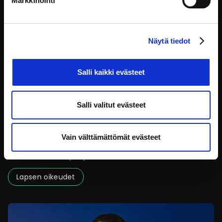
Markkinointi
Näytä tiedot
Salli kaikki evästeet
Salli valitut evästeet
Lapsen oikeudet – Lapsivaikutusten arviointi
lainvalmistelussa
Vain välttämättömät evästeet
Tässä koulutuksessa opit, mistä lapsivaikutusten
arvioinnissa on kyse ja
Lapsen oikeudet